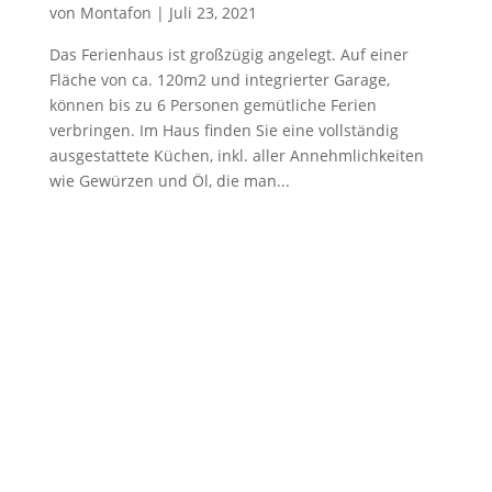
von
Montafon
|
Juli 23, 2021
Das Ferienhaus ist großzügig angelegt. Auf einer
Fläche von ca. 120m2 und integrierter Garage,
können bis zu 6 Personen gemütliche Ferien
verbringen. Im Haus finden Sie eine vollständig
ausgestattete Küchen, inkl. aller Annehmlichkeiten
wie Gewürzen und Öl, die man...
Archiv
Kategorien
Meta
Juli 2021
Allgemein
Anmelden
Freizeit
Eintrags-Feed
Kommentar-Feed
WordPress.org