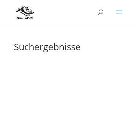
Suchergebnisse
Archiv
Kategorien
Meta
Juli 2021
Allgemein
Anmelden
Freizeit
Eintrags-Feed
Kommentar-Feed
WordPress.org